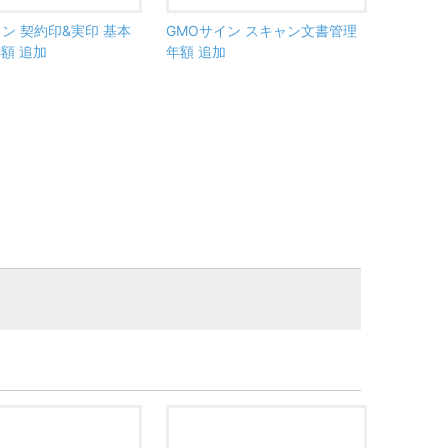
イン 契約印&実印 基本
GMOサイン スキャン文書管理
額 追加
年額 追加