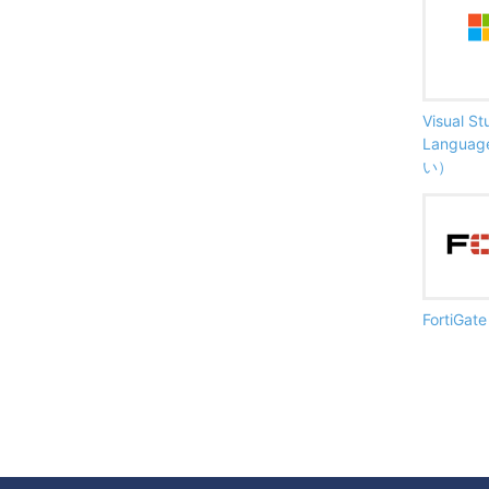
Visual S
Langu
い）
FortiG