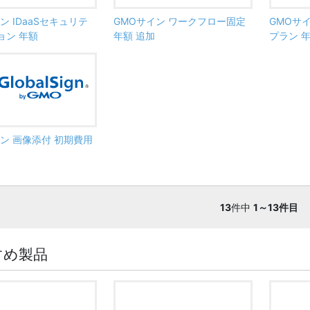
ン IDaaSセキュリテ
GMOサイン ワークフロー固定
GMOサ
ョン 年額
年額 追加
プラン 年
ン 画像添付 初期費用
13
件中
1～13件目
すめ製品