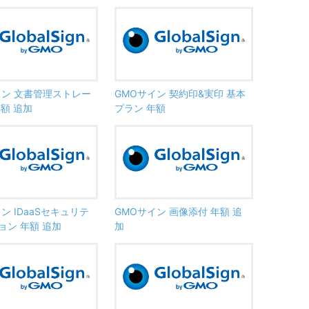
イン 文書管理ストレー
GMOサイン 契約印&実印 基本
額 追加
プラン 年額
ン IDaaSセキュリテ
GMOサイン 画像添付 年額 追
ョン 年額 追加
加