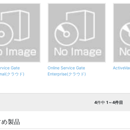
ervice Gate
Online Service Gate
ActiveVau
ional(クラウド)
Enterprise(クラウド)
4
件中
1～4件目
すめ製品