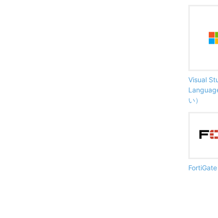
Visual S
Langu
い）
FortiG