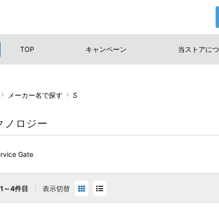
TOP
キャンペーン
当ストアに
つ
メーカー名で探す
S
クノロジー
ervice Gate
1～4件目
表示切替