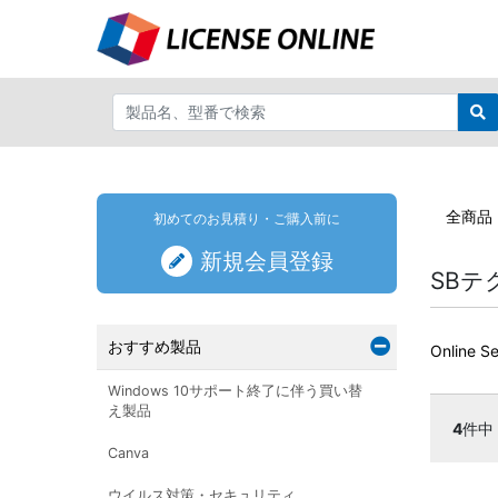
全商品
初めてのお見積り・ご購入前に
新規会員登録
SBテ
おすすめ製品
Online S
Windows 10サポート終了に伴う買い替
え製品
4
件中
Canva
ウイルス対策・セキュリティ