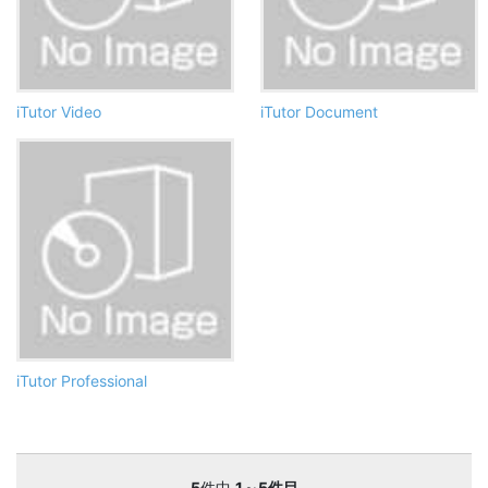
iTutor Video
iTutor Document
iTutor Professional
5
件中
1～5件目