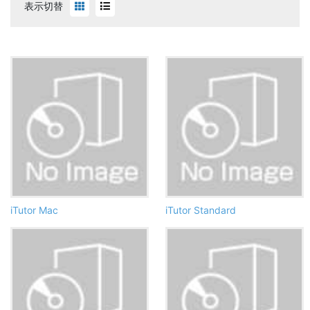
表示切替
iTutor Mac
iTutor Standard