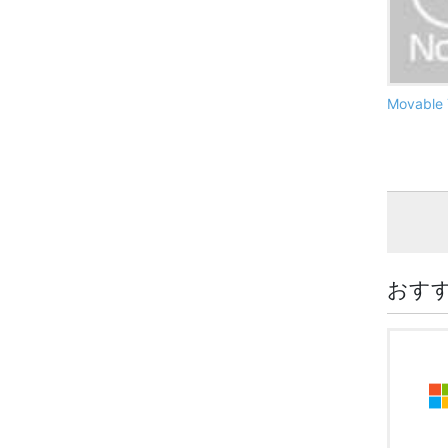
Movabl
おす