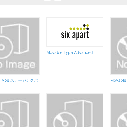
Movable Type Advanced
e Type ステージングパ
Movable