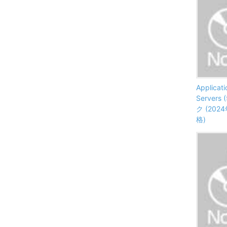
Applicati
Servers
ク (20
格)