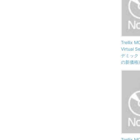
Trellix M
Virtual 
デミック 
の新価格)
Trellix M