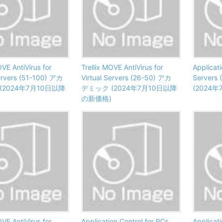
OVE AntiVirus for
Trellix MOVE AntiVirus for
Applicati
Servers (51-100) アカ
Virtual Servers (26-50) アカ
Server
(2024年7月10日以降
デミック (2024年7月10日以降
(2024
の新価格)
OVE AntiVirus for
Application Control for PCs
Applicati