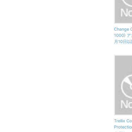
Change C
1000) 
月10日以
Trellix C
Protecti