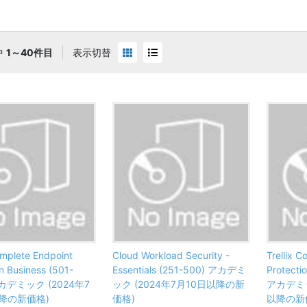
中
1～40件目
表示切替
omplete Endpoint
Cloud Workload Security -
Trellix 
n Business (501-
Essentials (251-500) アカデミ
Protecti
アカデミック (2024年7
ック (2024年7月10日以降の新
アカデミッ
降の新価格)
価格)
以降の新