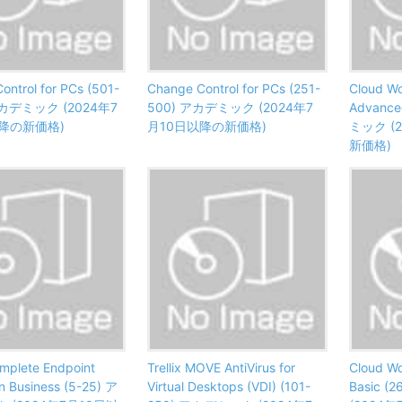
ontrol for PCs (501-
Change Control for PCs (251-
Cloud Wo
アカデミック (2024年7
500) アカデミック (2024年7
Advance
降の新価格)
月10日以降の新価格)
ミック (
新価格)
omplete Endpoint
Trellix MOVE AntiVirus for
Cloud Wo
on Business (5-25) ア
Virtual Desktops (VDI) (101-
Basic 