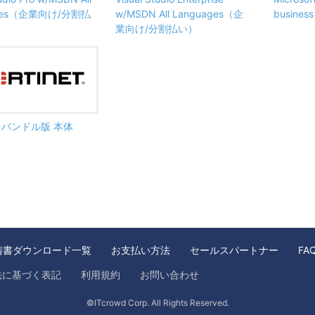
ages（企業向け/分割払
w/MSDN All Languages（企
busine
業向け/分割払い）
ate バンドル版 本体
請書ダウンロード一覧
お支払い方法
セールスパートナー
FA
法に基づく表記
利用規約
お問い合わせ
©ITcrowd Corp. All Rights Reserved.