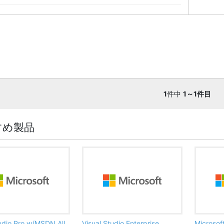
1
件中
1～1件目
すめ製品
tudio Pro w/MSDN All
Visual Studio Enterprise
Microsof